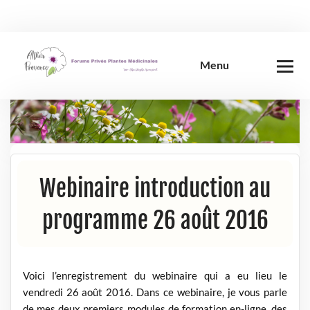
Skip
to
content
Menu
Webinaire introduction au
programme 26 août 2016
Voici l’enregistrement du webinaire qui a eu lieu le
vendredi 26 août 2016. Dans ce webinaire, je vous parle
de mes deux premiers modules de formation en-ligne, des